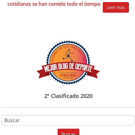
cotidianas se han comido todo el tiempo
.
Leer más
2º Clasificado 2020
B
u
Buscar