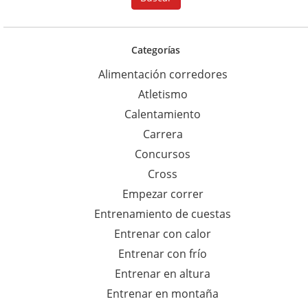
s
c
a
Categorías
r
Alimentación corredores
p
Atletismo
a
Calentamiento
r
Carrera
a
Concursos
:
Cross
Empezar correr
Entrenamiento de cuestas
Entrenar con calor
Entrenar con frío
Entrenar en altura
Entrenar en montaña