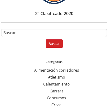
2º Clasificado 2020
B
u
Buscar
s
c
a
Categorías
r
Alimentación corredores
p
Atletismo
a
Calentamiento
r
Carrera
a
Concursos
:
Cross