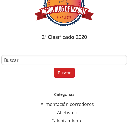
2º Clasificado 2020
B
u
Buscar
s
c
a
Categorías
r
Alimentación corredores
p
Atletismo
a
Calentamiento
r