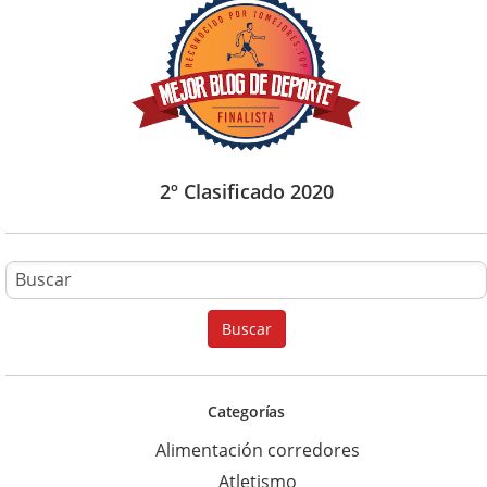
2º Clasificado 2020
B
u
Buscar
s
c
a
Categorías
r
Alimentación corredores
p
Atletismo