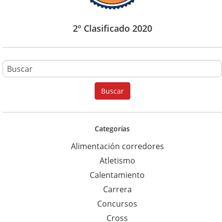
2º Clasificado 2020
B
u
Buscar
s
c
a
Categorías
r
Alimentación corredores
p
Atletismo
a
Calentamiento
r
Carrera
a
Concursos
:
Cross