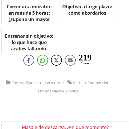
Correr una maratón
Objetivo a largo plazo:
en más de 5 horas:
cómo abordarlos
¿supone un mayor
riesgo?
Entrenar sin objetivo:
lo que hace que
acabes fallando.
219
Shares
Carrera
,
Plan entrenamiento
\
Carrera
,
Competición
,
Entrenamiento running
Masaje de descarga, ¿en qué momento?