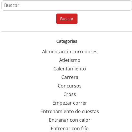
B
u
Buscar
s
c
a
Categorías
r
Alimentación corredores
p
Atletismo
a
Calentamiento
r
Carrera
a
Concursos
:
Cross
Empezar correr
Entrenamiento de cuestas
Entrenar con calor
Entrenar con frío