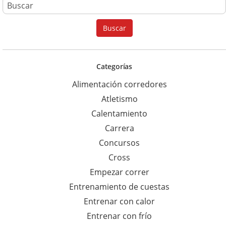
B
u
Buscar
s
c
a
Categorías
r
Alimentación corredores
p
Atletismo
a
Calentamiento
r
Carrera
a
Concursos
:
Cross
Empezar correr
Entrenamiento de cuestas
Entrenar con calor
Entrenar con frío