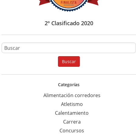
2º Clasificado 2020
B
u
Buscar
s
c
a
Categorías
r
Alimentación corredores
p
Atletismo
a
Calentamiento
r
Carrera
a
Concursos
: