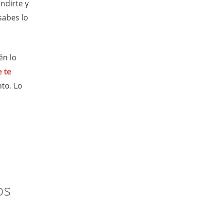
ndirte y
sabes lo
én lo
e te
nto. Lo
os