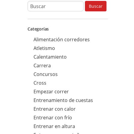
B
Buscar
u
s
Categorías
c
a
Alimentación corredores
r
Atletismo
p
Calentamiento
a
Carrera
r
Concursos
a
Cross
:
Empezar correr
Entrenamiento de cuestas
Entrenar con calor
Entrenar con frío
Entrenar en altura