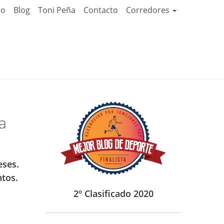
io
Blog
Toni Peña
Contacto
Corredores
a
eses.
tos.
2º Clasificado 2020