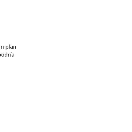
un plan
podría