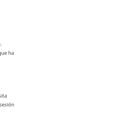
.
que ha
ita
 sesión