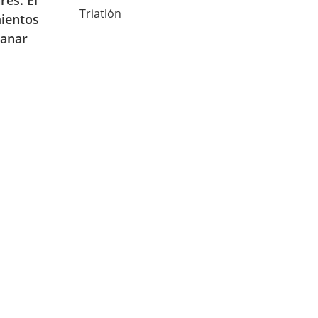
res. El
Triatlón
mientos
ganar