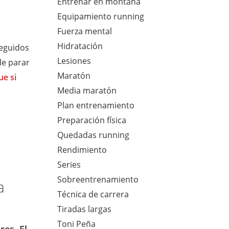
Entrenar en montaña
Equipamiento running
Fuerza mental
Hidratación
seguidos
Lesiones
de parar
Maratón
ue si
Media maratón
Plan entrenamiento
Preparación física
Quedadas running
Rendimiento
Series
Sobreentrenamiento
a
Técnica de carrera
Tiradas largas
Toni Peña