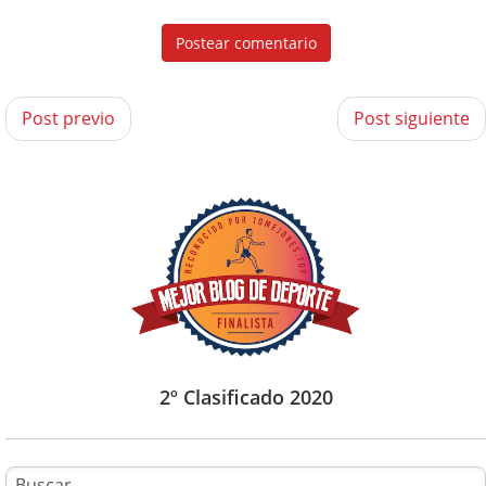
Post previo
Post siguiente
2º Clasificado 2020
B