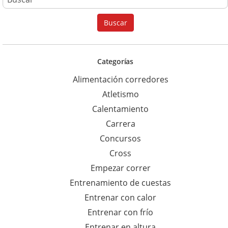
u
Buscar
s
c
a
Categorías
r
Alimentación corredores
p
Atletismo
a
Calentamiento
r
Carrera
a
Concursos
:
Cross
Empezar correr
Entrenamiento de cuestas
Entrenar con calor
Entrenar con frío
Entrenar en altura