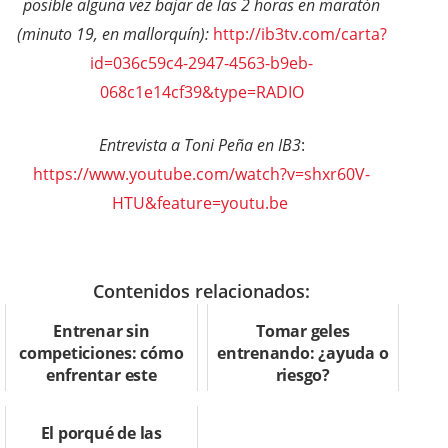
posible alguna vez bajar de las 2 horas en maratón
(minuto 19, en mallorquín):
http://ib3tv.com/carta?
id=036c59c4-2947-4563-b9eb-
068c1e14cf39&type=RADIO
Entrevista a Toni Peña en IB3
:
https://www.youtube.com/watch?v=shxr60V-
HTU&feature=youtu.be
Contenidos relacionados:
Entrenar sin
Tomar geles
competiciones: cómo
entrenando: ¿ayuda o
enfrentar este
riesgo?
contexto
El porqué de las