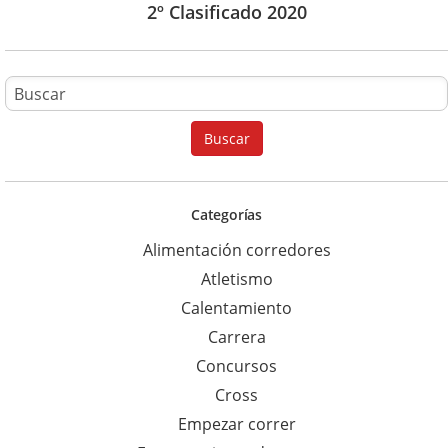
2º Clasificado 2020
B
u
Buscar
s
c
a
Categorías
r
Alimentación corredores
p
Atletismo
a
Calentamiento
r
Carrera
a
Concursos
:
Cross
Empezar correr