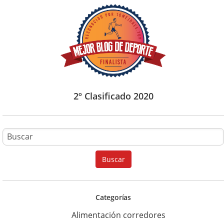
2º Clasificado 2020
B
u
Buscar
s
c
a
Categorías
r
Alimentación corredores
p