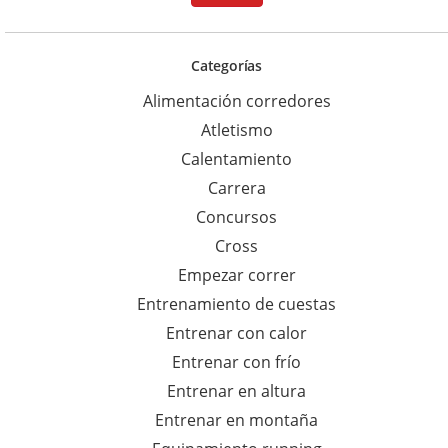
c
a
Categorías
r
Alimentación corredores
p
Atletismo
a
Calentamiento
r
Carrera
a
Concursos
:
Cross
Empezar correr
Entrenamiento de cuestas
Entrenar con calor
Entrenar con frío
Entrenar en altura
Entrenar en montaña