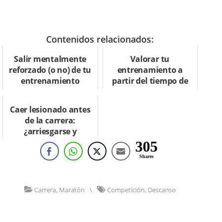
Contenidos relacionados:
Salir mentalmente
Valorar tu
reforzado (o no) de tu
entrenamiento a
entrenamiento
partir del tiempo de
recuperación
postcompetición
Caer lesionado antes
de la carrera:
¿arriesgarse y
competir?
305
Shares
Carrera
,
Maratón
\
Competición
,
Descanso