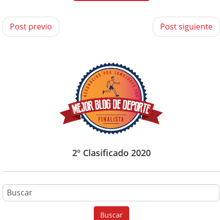
Post previo
Post siguiente
2º Clasificado 2020
B
u
Buscar
s