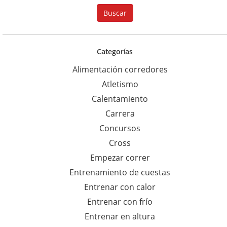
u
Buscar
s
c
a
Categorías
r
Alimentación corredores
p
Atletismo
a
Calentamiento
r
Carrera
a
Concursos
:
Cross
Empezar correr
Entrenamiento de cuestas
Entrenar con calor
Entrenar con frío
Entrenar en altura