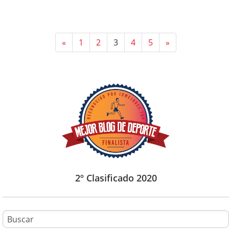
«
1
2
3
4
5
»
2º Clasificado 2020
B