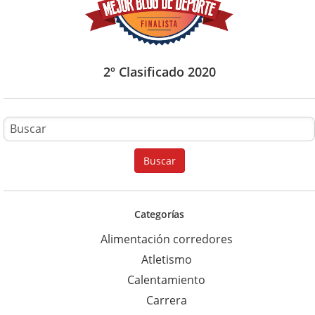
2º Clasificado 2020
B
u
Buscar
s
c
a
Categorías
r
Alimentación corredores
p
Atletismo
a
Calentamiento
r
Carrera
a