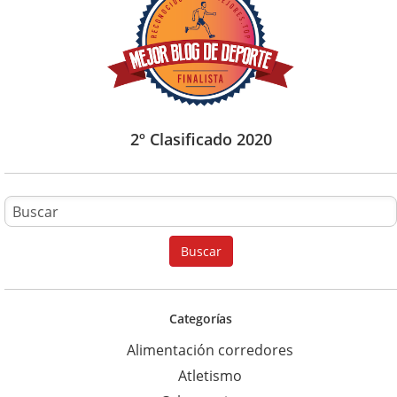
2º Clasificado 2020
B
u
Buscar
s
c
a
Categorías
r
Alimentación corredores
p
Atletismo
a