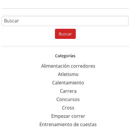
B
u
Buscar
s
c
a
Categorías
r
Alimentación corredores
p
Atletismo
a
Calentamiento
r
Carrera
a
Concursos
:
Cross
Empezar correr
Entrenamiento de cuestas