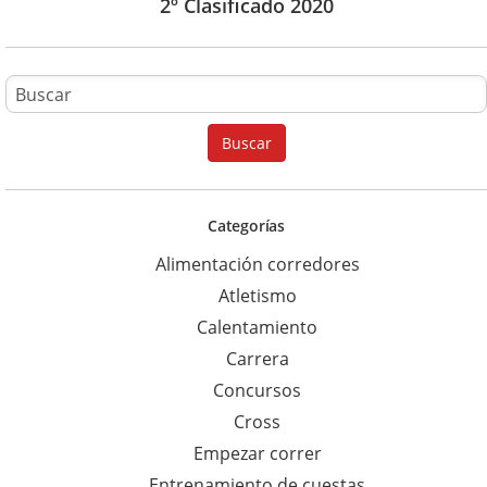
2º Clasificado 2020
B
u
Buscar
s
c
a
Categorías
r
Alimentación corredores
p
Atletismo
a
Calentamiento
r
Carrera
a
Concursos
:
Cross
Empezar correr
Entrenamiento de cuestas