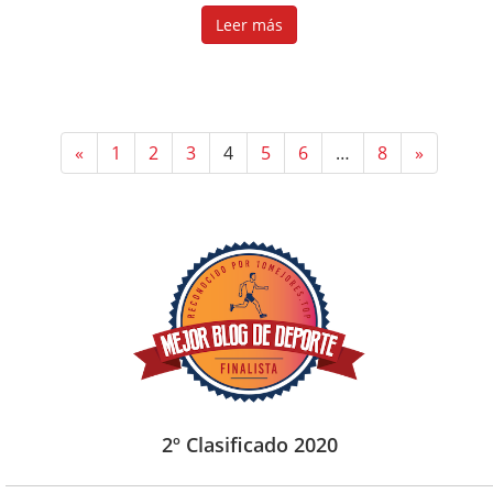
Leer más
«
1
2
3
4
5
6
…
8
»
2º Clasificado 2020