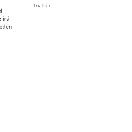
Triatlón
l
 irá
ueden