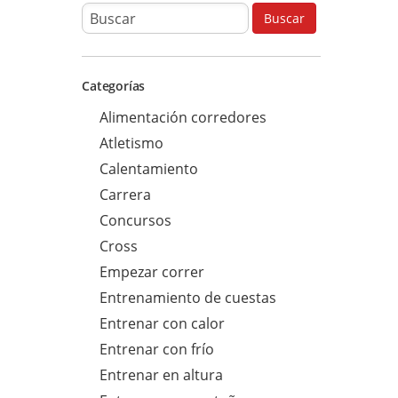
B
Buscar
u
s
Categorías
c
a
Alimentación corredores
r
Atletismo
p
Calentamiento
a
Carrera
r
Concursos
a
Cross
:
Empezar correr
Entrenamiento de cuestas
Entrenar con calor
Entrenar con frío
Entrenar en altura