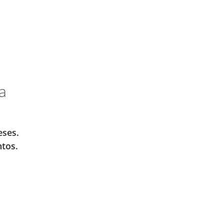
a
eses.
tos.