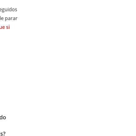
seguidos
de parar
ue si
ndo
s?