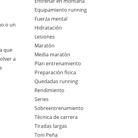
Entrenar en montaña
Equipamiento running
Fuerza mental
no o un
Hidratación
Lesiones
Maratón
la que
Media maratón
olver a
Plan entrenamiento
s
Preparación física
Quedadas running
Rendimiento
Series
Sobreentrenamiento
Técnica de carrera
Tiradas largas
Toni Peña