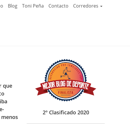
io
Blog
Toni Peña
Contacto
Corredores
n
r que
co
iba
e-
2º Clasificado 2020
a menos