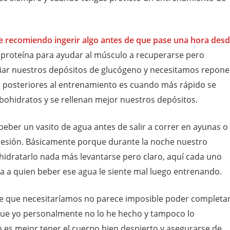
 recomiendo ingerir algo antes de que pase una hora des
ir proteína para ayudar al músculo a recuperarse pero
ar nuestros depósitos de glucógeno y necesitamos repone
 posteriores al entrenamiento es cuando más rápido se
bohidratos y se rellenan mejor nuestros depósitos.
beber un vasito de agua antes de salir a correr en ayunas o
a sesión. Básicamente porque durante la noche nuestro
 hidratarlo nada más levantarse pero claro, aquí cada uno
a a quien beber ese agua le siente mal luego entrenando.
le que necesitaríamos no parece imposible poder completa
que yo personalmente no lo he hecho y tampoco lo
 es mejor tener el cuerpo bien despierto y asegurarse de