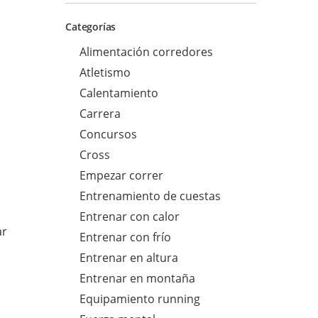
s
Categorías
c
a
Alimentación corredores
r
Atletismo
p
Calentamiento
a
Carrera
r
Concursos
a
Cross
:
Empezar correr
Entrenamiento de cuestas
Entrenar con calor
ar
Entrenar con frío
Entrenar en altura
Entrenar en montaña
Equipamiento running