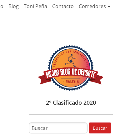
io
Blog
Toni Peña
Contacto
Corredores
2º Clasificado 2020
B
Buscar
u